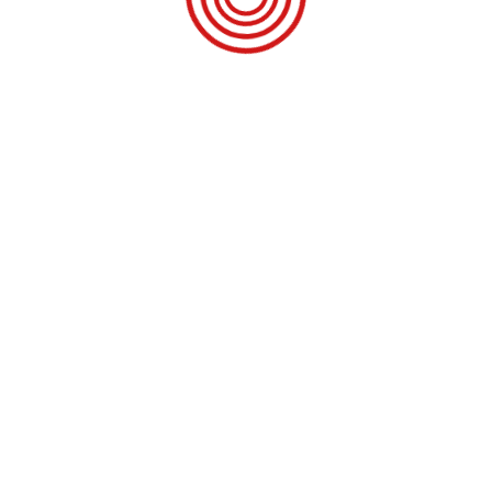
FORMAȚII UTILE
SIGURANȚA DATELO
e Noi
Regulamentul 679 / 2016
ica de confidențialitate
GDPR